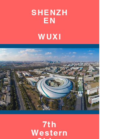
SHENZH
EN
WUXI
7th
Western