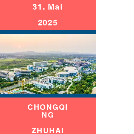
31. Mai
2025
CHONGQI
NG
ZHUHAI