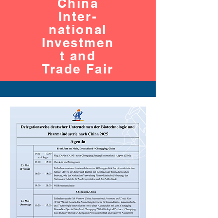
China
Inter-
national
Investmen
t and
Trade Fair