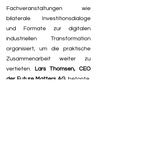
Fachveranstaltungen wie
bilaterale Investitionsdialoge
und Formate zur digitalen
industriellen Transformation
organisiert, um die praktische
Zusammenarbeit weiter zu
vertiefen.
Lars Thomsen, CEO
der Future Matters AG
, betonte,
dass der globale Trend zur
intelligenten Mobilität bereits
spürbar an Dynamik gewonnen
habe und deutsche wie
chinesische Unternehmen ihre
Kooperation beschleunigen