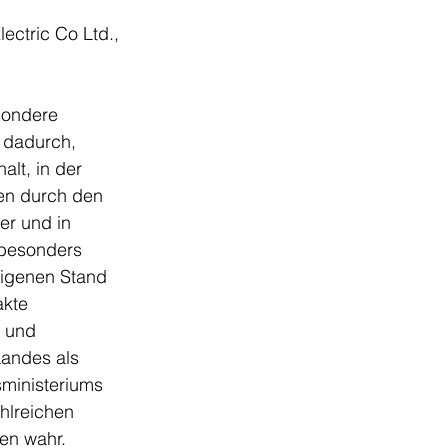
ctric Co Ltd., 
sondere 
dadurch, 
lt, in der 
ten durch den 
er und in 
besonders 
eigenen Stand 
kte 
- und 
Landes als 
sministeriums 
hlreichen 
en wahr.