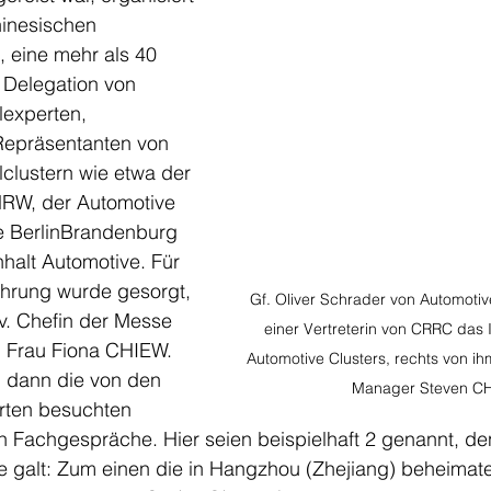
hinesischen 
 eine mehr als 40 
 Delegation von 
experten, 
epräsentanten von 
clustern wie etwa der 
NRW, der Automotive 
e BerlinBrandenburg 
halt Automotive. Für 
hrung wurde gesorgt, 
Gf. Oliver Schrader von Automotiv
v. Chefin der Messe 
einer Vertreterin von CRRC das 
, Frau Fiona CHIEW. 
Automotive Clusters, rechts von i
n dann die von den 
Manager Steven 
rten besuchten 
 Fachgespräche. Hier seien beispielhaft 2 genannt, de
 galt: Zum einen die in Hangzhou (Zhejiang) beheimate