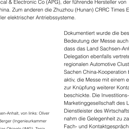
cal & Electronic Co (APG), der führende Hersteller von 
ina. Zum anderen die Zhuzhou (Hunan) CRRC Times Ele
ler elektrischer Antriebssysteme.
Dokumentiert wurde die be
Bedeutung der Messe auch 
dass das Land Sachsen-Anha
Delegation ebenfalls vertre
regionalen Automotive Clust
Sachen China-Kooperation 
aktiv, die Messe mit einem 
zur Knüpfung weiterer Konta
beschickte. Die Investitions
Marketinggesellschaft des 
Dienstleister des Wirtschaft
-Anhalt, von links: Oliver 
nahm die Gelegenheit zu za
 Berger (Ingenieurkammer 
Fach- und Kontaktgespräch
ias Obieglo (IMG), Tanja 