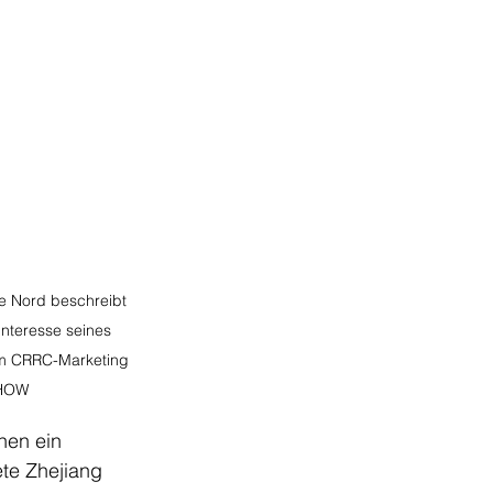
e Nord beschreibt 
Interesse seines 
hm CRRC-Marketing 
CHOW
nen ein 
te Zhejiang 