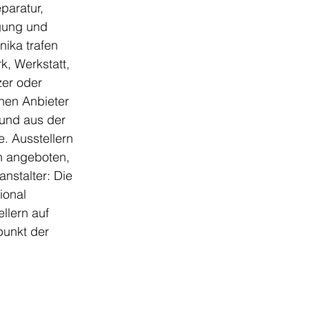
eparatur, 
gung und 
ika trafen 
, Werkstatt, 
zer oder 
hen Anbieter 
und aus der 
e. Ausstellern 
n angeboten, 
nstalter: Die 
onal 
llern auf 
punkt der 