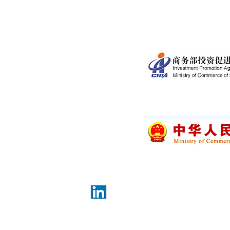
Impressum
Investment Promoti
ny)
Ministry of Commer
 61
Datenschutz
Disclaimer