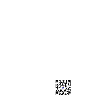
Promotion Agency (Germa
Bockenheimer Landstraße
60325 Frankfurt am Main
+49-69-2475 6800
cn@ciipa.de