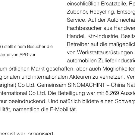
einschließlich Ersatzteile, R
Zubehör, Recycling, Entsor
Service. Auf der Automechan
Fachbesucher aus Handwerk
Handel, Kfz-Industrie, Besit
Betreiber auf die maßgeblic
 stellt einem Besucher die 
von Werkstattausrüstungen 
teme von APG vor
automobilen Zulieferindustri
um örtlichen Markt geschaffen, aber auch Möglichkeite
gionalen und internationalen Akteuren zu vernetzen. Vera
hanghai) Co Ltd. Gemeinsam SINOMACHINT – China Nati
ternational Co Ltd. Die Beteiligung war mit 6.269 Ausste
nur beeindruckend. Und natürlich bildete einen Schwer
tät, namentlich die E-Mobilität. 
reist war, organisiert 