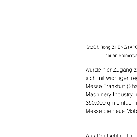
Stv.Gf. Rong ZHENG (APG)
neuen Bremssys
wurde hier Zugang z
sich mit wichtigen re
Messe Frankfurt (S
Machinery Industry In
350.000 qm einfach 
Messe die neue Mobili
Aus Deutschland ange