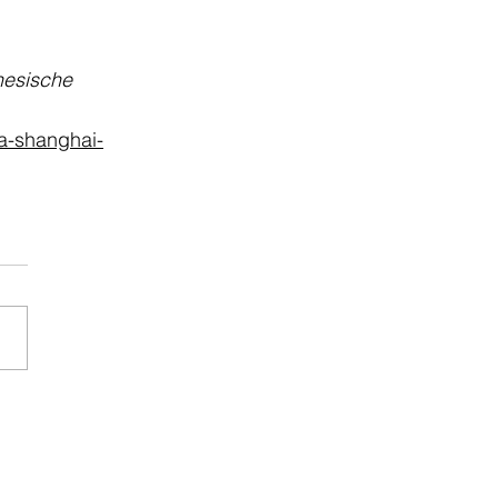
nesische 
a-shanghai-