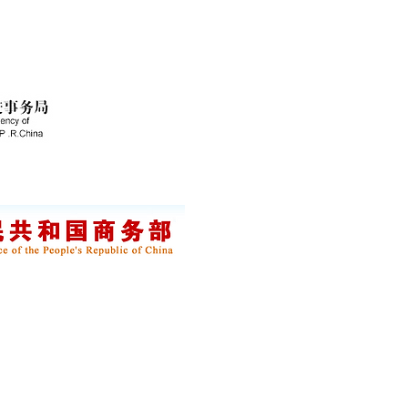
on Agency of
ce,
P.R. China