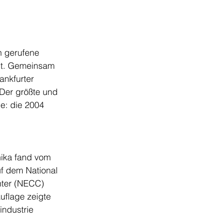
n gerufene 
elt. Gemeinsam 
ankfurter 
Der größte und 
e: die 2004 
ika fand vom 
f dem National 
nter (NECC) 
Auflage zeigte 
industrie 