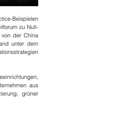
ce-Beispielen 
lforum zu Null-
 von der China 
tand unter dem 
ionsstrategien 
nrichtungen, 
nternehmen aus 
erung, grüner 