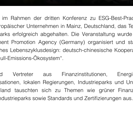
im Rahmen der dritten Konferenz zu ESG-Best-Practi
ropäischer Unternehmen in Mainz, Deutschland, das Tei
parks erfolgreich abgehalten. Die Veranstaltung wurde
tment Promotion Agency (Germany) organisiert und s
es Lebenszyklusdesign: deutsch-chinesische Kooperat
 Null-Emissions-Ökosystem“.
d Vertreter aus Finanzinstitutionen, Energieei
nisationen, lokalen Regierungen, Industrieparks und U
land tauschten sich zu Themen wie grüner Finanzi
ndustrieparks sowie Standards und Zertifizierungen aus.