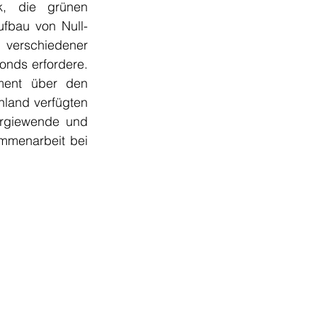
k, die grünen 
ufbau von Null-
schiedener 
nds erfordere. 
ment über den 
land verfügten 
ergiewende und 
mmenarbeit bei 